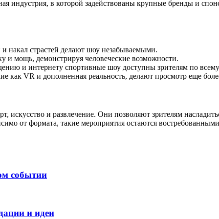
мная индустрия, в которой задействованы крупные бренды и сп
и накал страстей делают шоу незабываемыми.
ку и мощь, демонстрируя человеческие возможности.
дению и интернету спортивные шоу доступны зрителям по всему
ие как VR и дополненная реальность, делают просмотр еще бол
т, искусство и развлечение. Они позволяют зрителям насладит
симо от формата, такие мероприятия остаются востребованным
ном событии
дации и идеи