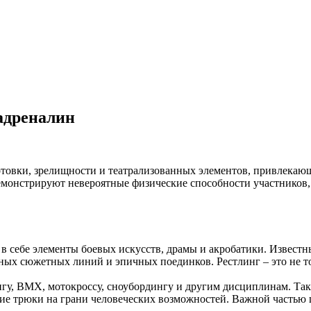
адреналин
товки, зрелищности и театрализованных элементов, привлекающ
демонстрируют невероятные физические способности участников
в себе элементы боевых искусств, драмы и акробатики. Извест
ых сюжетных линий и эпичных поединков. Рестлинг – это не то
нгу, BMX, мотокроссу, сноубордингу и другим дисциплинам. Так
 трюки на грани человеческих возможностей. Важной частью ш