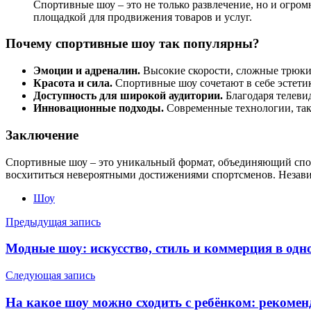
Спортивные шоу – это не только развлечение, но и огро
площадкой для продвижения товаров и услуг.
Почему спортивные шоу так популярны?
Эмоции и адреналин.
Высокие скорости, сложные трюки 
Красота и сила.
Спортивные шоу сочетают в себе эстети
Доступность для широкой аудитории.
Благодаря телеви
Инновационные подходы.
Современные технологии, так
Заключение
Спортивные шоу – это уникальный формат, объединяющий спор
восхититься невероятными достижениями спортсменов. Незави
Шоу
Навигация
Предыдущая запись
по
Модные шоу: искусство, стиль и коммерция в од
записям
Следующая запись
На какое шоу можно сходить с ребёнком: рекомен