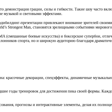
это демонстрация грации, силы и гибкости. Такие шоу часто вк
е музыкой и световыми эффектами.
бодибилдинг-презентации привлекают внимание зрителей своим
orld’s Strongest Man, становятся зрелищными событиями мирового
MA (смешанные боевые искусства) и боксерские супербои, отли
лонников спорта, но и широкую аудиторию благодаря драматич
а: красочные декорации, спецэффекты, динамичные музыкальны
шие годы тренировок для достижения пика своей формы. Каждо
осования, прогнозы и интерактивные элементы, делая их полноц